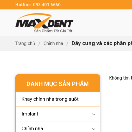
Bỏ
Hotline: 093 401 6660
qua
nội
dung
/
/
Dây cung và các phần p
Trang chủ
Chỉnh nha
Không tìm 
DANH MỤC SẢN PHẨM
Khay chỉnh nha trong suốt
Implant
Chỉnh nha