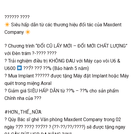
?????? ????
Siêu hấp dẫn từ các thương hiệu đối tác của Maxdent
Company
? Chương trình “ĐỔI CŨ LẤY MỚI – ĐỔI MỚI CHẤT LƯỢNG”
với Đèn trám ?-???? ????
? Trải nghiệm điều trị KHÔNG ĐAU với Máy cạo vôi U6 &
U600
???̉? ???́ ??% (Bảo hành 5 năm)
? Mua Implant ?????? được tặng Máy đặt Implant hoặc Máy
quét trong miệng Aoral
? Giảm giá SIÊU HẤP DẪN từ ??% – ??% cho sản phẩm
Chỉnh nha của ???
#HƠN_THẾ_NỮA:
? Qúy Bác sĩ ghé Văn phòng Maxdent Company trong 02
ngày ??̣̂? ????̣ ???́?? ? (??-??/??/????) sẽ được tặng ngay