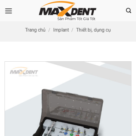
Bỏ
qua
nội
dung
Trang chủ
/
Implant
/
Thiết bị, dụng cụ