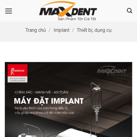
Bỏ
qua
nội
dung
Trang chủ
/
Implant
/
Thiết bị, dụng cụ